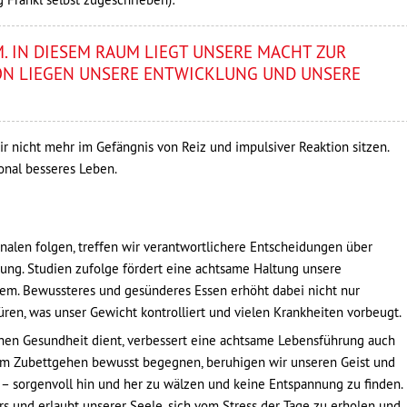
M. IN DIESEM RAUM LIEGT UNSERE MACHT ZUR
ION LIEGEN UNSERE ENTWICKLUNG UND UNSERE
wir nicht mehr im Gefängnis von Reiz und impulsiver Reaktion sitzen.
ional besseres Leben.
alen folgen, treffen wir verantwortlichere Entscheidungen über
ng. Studien zufolge fördert eine achtsame Haltung unsere
tem. Bewussteres und gesünderes Essen erhöht dabei nicht nur
üren, was unser Gewicht kontrolliert und vielen Krankheiten vorbeugt.
ischen Gesundheit dient, verbessert eine achtsame Lebensführung auch
em Zubettgehen bewusst begegnen, beruhigen wir unseren Geist und
 – sorgenvoll hin und her zu wälzen und keine Entspannung zu finden.
s und erlaubt unserer Seele, sich vom Stress der Tage zu erholen und