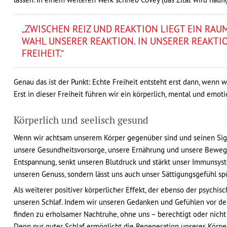
„ZWISCHEN REIZ UND REAKTION LIEGT EIN RAU
WAHL UNSERER REAKTION. IN UNSERER REAKT
FREIHEIT.“
Genau das ist der Punkt: Echte Freiheit entsteht erst dann, wenn 
Erst in dieser Freiheit führen wir ein körperlich, mental und emot
Körperlich und seelisch gesund
Wenn wir achtsam unserem Körper gegenüber sind und seinen Sign
unsere Gesundheitsvorsorge, unsere Ernährung und unsere Bewegu
Entspannung, senkt unseren Blutdruck und stärkt unser Immunsys
unseren Genuss, sondern lässt uns auch unser Sättigungsgefühl sp
Als weiterer positiver körperlicher Effekt, der ebenso der psych
unseren Schlaf. Indem wir unseren Gedanken und Gefühlen vor d
finden zu erholsamer Nachtruhe, ohne uns – berechtigt oder nicht
Denn nur guter Schlaf ermöglicht die Regeneration unseres Körper