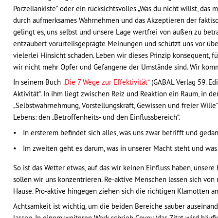
Porzellankiste“ oder ein rücksichtsvolles „Was du nicht willst, das
durch aufmerksames Wahrnehmen und das Akzeptieren der faktische
gelingt es, uns selbst und unsere Lage wertfrei von außen zu betra
entzaubert vorurteilsgeprägte Meinungen und schützt uns vor üb
vielerlei Hinsicht schaden. Leben wir dieses Prinzip konsequent, 
wir nicht mehr Opfer und Gefangene der Umstände sind. Wir komme
In seinem Buch
„Die 7 Wege zur Effektivität“
(GABAL Verlag 59. Edi
Aktivität“. In ihm liegt zwischen Reiz und Reaktion ein Raum, in de
„Selbstwahrnehmung, Vorstellungskraft, Gewissen und freier Wille“
Lebens: den „Betroffenheits- und den Einflussbereich“.
In ersterem befindet sich alles, was uns zwar betrifft und geda
Im zweiten geht es darum, was in unserer Macht steht und was s
So ist das Wetter etwas, auf das wir keinen Einfluss haben, unse
sollen wir uns konzentrieren. Re-aktive Menschen lassen sich vo
Hause. Pro-aktive hingegen ziehen sich die richtigen Klamotten an
Achtsamkeit ist wichtig, um die beiden Bereiche sauber auseinand
lassen. In einem weiteren Werk schrieb Covey (das Zitat wird häufi