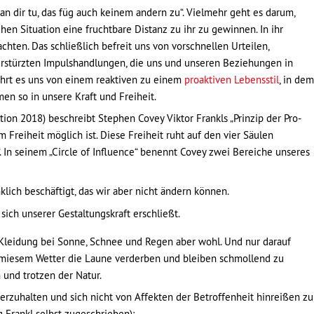
 man dir tu, das füg auch keinem andern zu“. Vielmehr geht es darum,
n Situation eine fruchtbare Distanz zu ihr zu gewinnen. In ihr
chten. Das schließlich befreit uns von vorschnellen Urteilen,
erstürzten Impulshandlungen, die uns und unseren Beziehungen in
führt es uns von einem reaktiven zu einem
proaktiven Lebensstil
, in dem
n so in unsere Kraft und Freiheit.
tion 2018) beschreibt Stephen Covey Viktor Frankls „Prinzip der Pro-
m Freiheit möglich ist. Diese Freiheit ruht auf den vier Säulen
. In seinem „Circle of Influence“ benennt Covey zwei Bereiche unseres
nklich beschäftigt, das wir aber nicht ändern können.
ich unserer Gestaltungskraft erschließt.
re Kleidung bei Sonne, Schnee und Regen aber wohl. Und nur darauf
n miesem Wetter die Laune verderben und bleiben schmollend zu
 und trotzen der Natur.
erzuhalten und sich nicht von Affekten der Betroffenheit hinreißen zu
g Frankl selbst zugeschrieben):