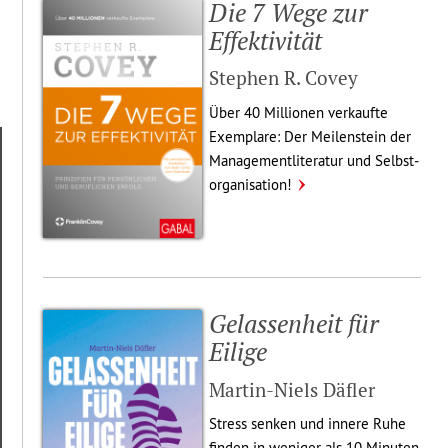
Die 7 Wege zur
Effek­ti­vität
Stephen R. Covey
Über 40 Millionen verkaufte
Exemplare: Der Meilen­stein der
Mana­ge­ment­li­te­ratur und Selbst­
or­ga­ni­sa­tion!
Gelas­sen­heit für
Eilige
Martin-Niels Däfler
Stress senken und innere Ruhe
finden in weniger als 10 Minuten