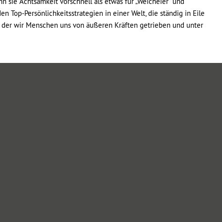
nn sie Achtsamkeit vorschnell als etwas für „Weicheier“ und
n Top-Persönlichkeitsstrategien in einer Welt, die ständig in Eile
in der wir Menschen uns von äußeren Kräften getrieben und unter