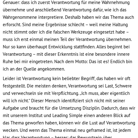
Genauer: dass ich zuerst Verantwortung für meine Wahrnehmung
übernehme und anschließend Verantwortung dafür, wie ich das
Wahrgenommene interpretiere. Deshalb haben wir das Thema auch
erforscht. Sind meine Ergebnisse schlecht – weil meine Haltung
nicht stimmt oder ich die falschen Werkzeuge eingesetzt habe –
muss ich erst einmal meinen Teil der Verantwortung übernehmen.
Nur so kann überhaupt Entwicklung stattfinden. Alles beginnt bei
Verantwortung – mit dieser Erkenntnis ist eine besondere innere
Ruhe bei mir eingetreten. Nach dem Motto: Das ist es! Endlich bin
ich an der Quelle angekommen.
Leider ist Verantwortung kein beliebter Begriff, das haben wir oft
festgestellt. Die meisten denken, Verantwortung sei Last, Schwere
und verwechseln sie mit Verpflichtung. „Ich muss, aber eigentlich
will ich nicht.“ Dieser Mensch identifiziert sich nicht mit seiner
Aufgabe und braucht für die Umsetzung Disziplin. Dadurch, dass wir
mit unserem Institut und Leading Simple einen anderen Blick auf
das Thema geworfen haben, können wir die Lust auf Verantwortung
wecken. Und wenn das Thema einmal neu geframed ist, ist jedem
klar, dass Verantwortung – besser: das Bewusstsein über