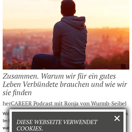
Zusammen. Warum wir für ein gutes
Leben Verbün­dete brauchen und wie wir
sie finden
herCAREER Podcast mit Ronja von Wurmb-Seibel
Wir sind digital ständig verbunden – und fühlen uns doch oft allein.
Im herCAREER Podcast spricht Ronja von Wurmb-Seibel darüber,
DIESE WEBSEITE VERWENDET
COOKIES.
warum Einsamkeit nicht nur unserer Gesundheit schadet, sondern