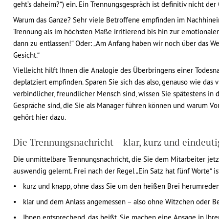
geht’s daheim?“) ein. Ein Trennungsgespräch ist definitiv nicht de
Warum das Ganze? Sehr viele Betroffene empfinden im Nachhinein
Trennung als im höchsten Maße irritierend bis hin zur emotionale
dann zu entlassen!“ Oder: „Am Anfang haben wir noch über das Wet
Gesicht.“
Vielleicht hilft Ihnen die Analogie des Überbringens einer Todesna
deplatziert empfinden. Sparen Sie sich das also, genauso wie das 
verbindlicher, freundlicher Mensch sind, wissen Sie spätestens 
Gespräche sind, die Sie als Manager führen können und warum Vorb
gehört hier dazu.
Die Trennungsnachricht – klar, kurz und eindeuti
Die unmittelbare Trennungsnachricht, die Sie dem Mitarbeiter jetzt
auswendig gelernt. Frei nach der Regel „Ein Satz hat fünf Worte“ is
kurz und knapp, ohne dass Sie um den heißen Brei herumreden
klar und dem Anlass angemessen – also ohne Witzchen oder 
Ihnen entsprechend, das heißt, Sie machen eine Ansage in Ihrer