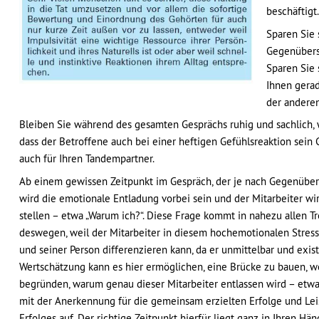
beschäftigt.
Sparen Sie 
Gegenübers 
Sparen Sie 
Ihnen gerad
der anderen
Bleiben Sie während des gesamten Gesprächs ruhig und sachlich, 
dass der Betroffene auch bei einer heftigen Gefühlsreaktion sein 
auch für Ihren Tandempartner.
Ab einem gewissen Zeitpunkt im Gespräch, der je nach Gegenüber
wird die emotionale Entladung vorbei sein und der Mitarbeiter wi
stellen – etwa „Warum ich?“. Diese Frage kommt in nahezu allen 
deswegen, weil der Mitarbeiter in diesem hochemotionalen Stres
und seiner Person differenzieren kann, da er unmittelbar und existe
Wertschätzung kann es hier ermöglichen, eine Brücke zu bauen, w
begründen, warum genau dieser Mitarbeiter entlassen wird – etw
mit der Anerkennung für die gemeinsam erzielten Erfolge und Le
Erfolges auf. Der richtige Zeitpunkt hierfür liegt ganz in Ihren H