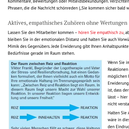
Kommentare, Bewertungen oder Mitleidsbekundungen. Verzichten Sie
Phrasen, die die Nachricht schönreden („Sie kommen sicher bald wi
Aktives, empathisches Zuhören ohne Wertungen
Lassen Sie den Mitarbeiter kommen –
hören Sie empathisch zu
, 
bleiben Sie in der emotionalen Distanz und halten Sie auch Vorwü
Mimik des Gegenübers. Jede Erwiderung gibt Ihnen Anhaltspunkte 
Bedürfnisse gerade im Raum stehen.
Wenn Sie i
Reaktionen 
möglichen R
Erwiderung 
ist, dass d
lässt – hie
nicht verst
Halten Sie 
wäre in die
den Eindruc