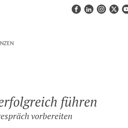
ANZEN
e erfolgreich führen
erfolg­reich führen
ge­spräch vorbe­reiten