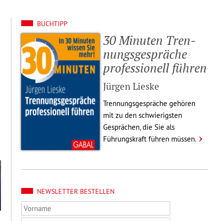
BUCHTIPP
30 Minuten Tren­
nungs­ge­spräche
profes­si­o­nell führen
Jürgen Lieske
Tren­nungs­ge­spräche gehören
mit zu den schwie­rigsten
Gesprä­chen, die Sie als
Führungs­kraft führen müssen.
NEWSLETTER BESTELLEN