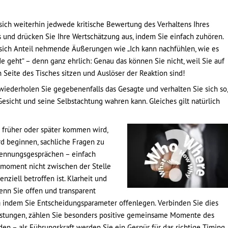
sich weiterhin jedwede kritische Bewertung des Verhaltens Ihres
und drücken Sie Ihre Wertschätzung aus, indem Sie einfach zuhören.
sich Anteil nehmende Äußerungen wie „Ich kann nachfühlen, wie es
e geht“ – denn ganz ehrlich: Genau das können Sie nicht, weil Sie auf
 Seite des Tisches sitzen und Auslöser der Reaktion sind!
wiederholen Sie gegebenenfalls das Gesagte und verhalten Sie sich so,
Gesicht und seine Selbstachtung wahren kann. Gleiches gilt natürlich
 früher oder später kommen wird,
rd beginnen, sachliche Fragen zu
Trennungsgesprächen – einfach
smoment nicht zwischen der Stelle
nziell betroffen ist. Klarheit und
enn Sie offen und transparent
a indem Sie Entscheidungsparameter offenlegen. Verbinden Sie dies
istungen, zählen Sie besonders positive gemeinsame Momente des
änden – als Führungskraft werden Sie ein Gespür für das richtige Timing