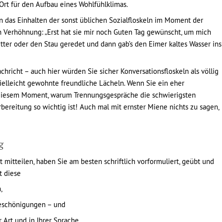
r Ort für den Aufbau eines Wohlfühlklimas.
 das Einhalten der sonst üblichen Sozialfloskeln im Moment der
n Verhöhnung: „Erst hat sie mir noch Guten Tag gewünscht, um mich
ter oder den Stau geredet und dann gab’s den Eimer kaltes Wasser ins
chricht – auch hier würden Sie sicher Konversationsfloskeln als völlig
vielleicht gewohnte freundliche Lächeln. Wenn Sie ein eher
in diesem Moment, warum Trennungsgespräche die schwierigsten
ereitung so wichtig ist! Auch mal mit ernster Miene nichts zu sagen,
g
 mitteilen, haben Sie am besten schriftlich vorformuliert, geübt und
t diese
,
Beschönigungen – und
 Art und in Ihrer Sprache.