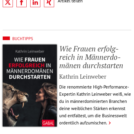
BUCHTIPPS
Wie Frauen erfolg­
reich in Männer­do­
mänen durch­starten
Kathrin Leinweber
Die renom­mierte High-Perfor­mance-
Expertin Kathrin Leinweber weiß, wie
du in männer­do­mi­nierten Branchen
deine weib­li­chen Stärken erkennst
und entfal­test, um die Busi­ness­welt
ordent­lich aufzu­mi­schen.