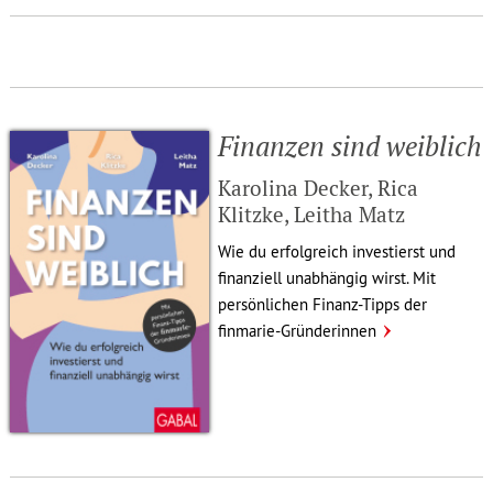
Finanzen sind weiblich
Karolina Decker, Rica
Klitzke, Leitha Matz
Wie du erfolg­reich inves­tierst und
finan­ziell unab­hängig wirst. Mit
persön­li­chen Finanz-Tipps der
finmarie-Grün­de­rinnen