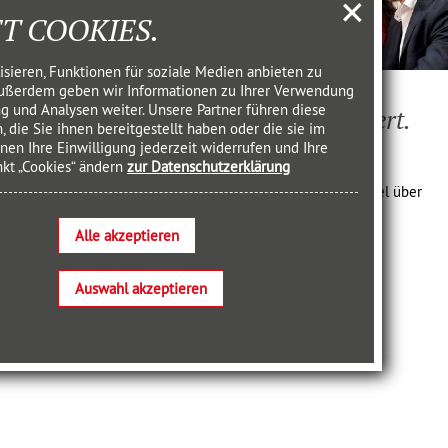
T COOKIES.
sieren, Funktionen für soziale Medien anbieten zu
fit ist Ihr
Fachlich exzellent.
 Außerdem geben wir Informationen zu Ihrer Verwendung
g und Analysen weiter. Unsere Partner führen diese
Trotzdem geschei­tert.
ie Sie ihnen bereitgestellt haben oder die sie im
en Ihre Einwilligung jederzeit widerrufen und Ihre
hebeck
von Katja Ischebeck
nkt „Cookies“ ändern
zur Datenschutzerklärung
immung – und der
Warum der Perspektivenwechsel über
te Entwicklung
Wirkung entscheidet
Alle akzeptieren
Auswahl akzeptieren