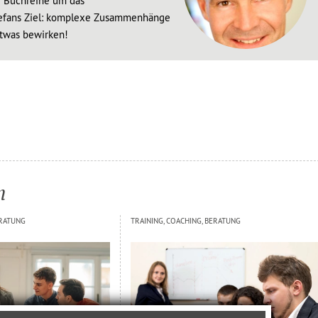
ie Buchreihe um das
tefans Ziel: komplexe Zusammenhänge
etwas bewirken!
n
ERATUNG
TRAINING, COACHING, BERATUNG