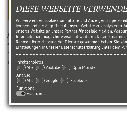
DIESE WEBSEITE VERWENDE
Wir verwenden Cookies, um Inhalte und Anzeigen zu personali
Wie Mensch und KI
Wie konzept
können und die Zugriffe auf unsere Website zu analysieren.
unserer Website an unsere Partner für soziale Medien, Werbun
gemeinsam bessere
Team?
Informationen möglicherweise mit weiteren Daten zusammen, d
Konzepte entwi­ckeln
Rahmen Ihrer Nutzung der Dienste gesammelt haben. Sie könn
von Katja Isc
Einstellungen in unserer Datenschutzerklärung unter dem Pu
von Katja Ischebeck
Eine Standortbest
Einstieg in geziel
Inhaltsanbieter
Der Mensch konzipiert. Die KI produziert.
Alle
Youtube
OptinMonster
Analyse
Alle
Google
Facebook
Funktional
Essenziell