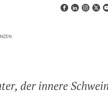
ANZEN
nter, der innere Schweinehund,
er, der innere Schwei­n