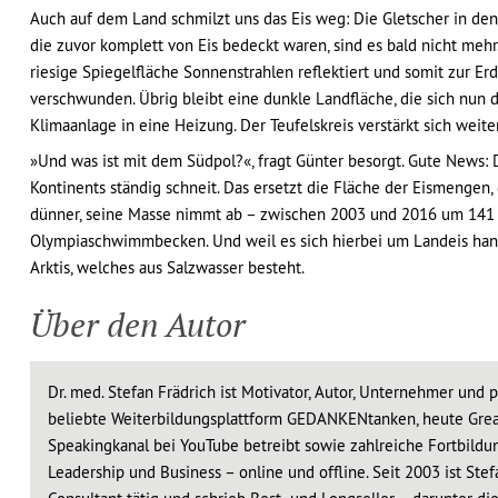
Auch auf dem Land schmilzt uns das Eis weg: Die Gletscher in den
die zuvor komplett von Eis bedeckt waren, sind es bald nicht mehr
riesige Spiegelfläche Sonnenstrahlen reflektiert und somit zur Erd
verschwunden. Übrig bleibt eine dunkle Landfläche, die sich nun 
Klimaanlage in eine Heizung. Der Teufelskreis verstärkt sich weiter
»Und was ist mit dem Südpol?«, fragt Günter besorgt. Gute News: Di
Kontinents ständig schneit. Das ersetzt die Fläche der Eismengen
dünner, seine Masse nimmt ab – zwischen 2003 und 2016 um 141 M
Olympiaschwimmbecken. Und weil es sich hierbei um Landeis hande
Arktis, welches aus Salzwasser besteht.
Über den Autor
Dr. med. Stefan Frädrich ist Motivator, Autor, Unternehmer und 
beliebte Weiterbildungsplattform GEDANKENtanken, heute Grea
Speakingkanal bei YouTube betreibt sowie zahlreiche Fortbildun
Leadership und Business – online und offline. Seit 2003 ist Stef