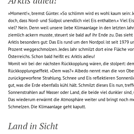
Arktis adieu!
»Moment!«, bremst Günter. »So schlimm wird es wohl kaum sein: 
doch, dass Nord- und Südpol unendlich viel Eis enthalten.« Viel Eis
viel? Nein. Denn weil unsere liebe Klimaanlage in den letzten Jah
ziemlich ackern musste, steuert sie bald auf ihr Ende zu. Das sieht
Arktis besonders gut: Das Eis rund um den Nordpol ist seit 1979 u
Prozent weggeschmolzen. Jedes Jahr schmilzt dort eine Fläche vo
Österreichs. Schon bald heißt es: Arktis adieu!
Womit wir bei der nächsten Rückkopplung wären, die stolpert: de
Rückkopplungseffekt. »Dem was?« Albedo nennt man die von Obe
zurückgeworfene Strahlung. Schnee und Eis reflektieren Sonnenli
gut, was die Erde ebenfalls kühl hält. Schmilzt dieses Eis nun, tref
Sonnenstrahlen auf Wasser oder Land, die beide viel dunkler sind, 
Das wiederum erwärmt die Atmosphäre weiter und bringt noch m
Schmelzen. Die Klimaanlage geht kaputt.
Land in Sicht