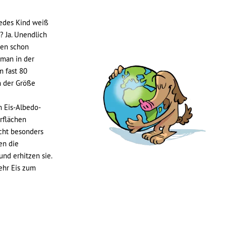
Jedes Kind weiß
? Ja. Unendlich
ren schon
 man in der
m fast 80
n der Größe
m Eis-Albedo-
rflächen
cht besonders
fen die
und erhitzen sie.
ehr Eis zum