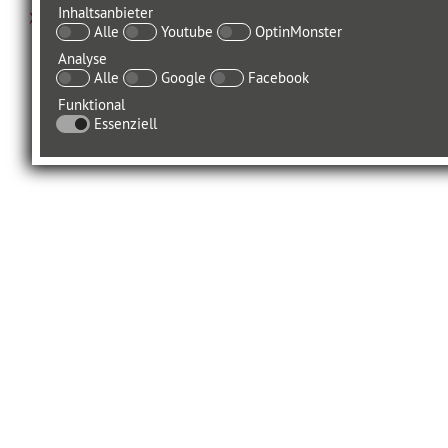
Inhaltsanbieter
Alle
Youtube
OptinMonster
Analyse
Alle
Google
Facebook
Funktional
Essenziell
© GABAL VERLAG GMBH OFFENBACH 2021
Folgen auf