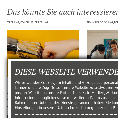
Das könnte Sie auch interessiere
TRAINING, COACHING, BERATUNG
TRAINING, COACHING, B
DIESE WEBSEITE VERWENDE
Wie Mensch und KI
Wie konzept
Wir verwenden Cookies, um Inhalte und Anzeigen zu personali
können und die Zugriffe auf unsere Website zu analysieren.
gemeinsam bessere
Team?
unserer Website an unsere Partner für soziale Medien, Werbun
Konzepte entwi­ckeln
Informationen möglicherweise mit weiteren Daten zusammen, d
von Katja Isc
Rahmen Ihrer Nutzung der Dienste gesammelt haben. Sie könn
von Katja Ischebeck
Einstellungen in unserer Datenschutzerklärung unter dem Pu
Eine Standortbest
Einstieg in geziel
Der Mensch konzipiert. Die KI produziert.