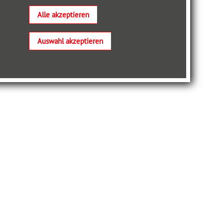
Alle akzeptieren
Auswahl akzeptieren
STARTSEITE
MANAGEMENT, FÜHRUNG
MARKETING, KOMMUNIKATION, VERTRIEB
WIRTSCHAFT, GESELLSCHAFT
PERSÖNLICHE ENTWICKLUNG, KARRIERE,
FINANZEN