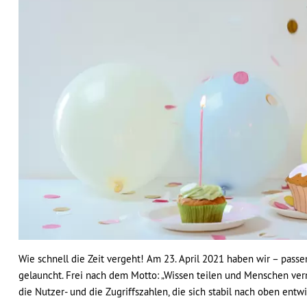
Wie schnell die Zeit vergeht! Am 23. April 2021 haben wir – pa
gelauncht. Frei nach dem Motto: „Wissen teilen und Menschen ver
die Nutzer- und die Zugriffszahlen, die sich stabil nach oben entwi