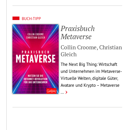
BUCH-TIPP
Praxis­buch
Metaverse
Collin Croome, Christian
Gleich
The Next Big Thing: Wirt­schaft
und Unter­nehmen im Meta­ver­se­
Vir­tu­elle Welten, digitale Güter,
Avatare und Krypto – Metaverse
...