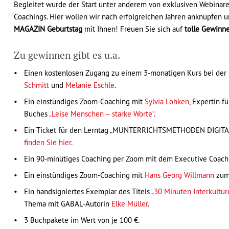
Begleitet wurde der Start unter anderem von exklusiven Webinare
Coachings. Hier wollen wir nach erfolgreichen Jahren anknüpfen un
MAGAZIN
Geburtstag
mit Ihnen! Freuen Sie sich auf
tolle Gewinn
Zu gewinnen gibt es u.a.
Einen kostenlosen Zugang zu einem 3-monatigen Kurs bei der
Schmitt
und
Melanie Eschle
.
Ein einstündiges Zoom-Coaching mit
Sylvia Löhken
, Expertin 
Buches
„Leise Menschen – starke Worte“
.
Ein Ticket für den Lerntag „MUNTERRICHTSMETHODEN DIGITA
finden Sie hier
.
Ein 90-minütiges Coaching per Zoom mit dem Executive Coac
Ein einstündiges Zoom-Coaching mit
Hans Georg Willmann
zum 
Ein handsigniertes Exemplar des Titels
„30 Minuten Interkultur
Thema mit GABAL-Autorin
Elke Müller
.
3 Buchpakete im Wert von je 100 €.