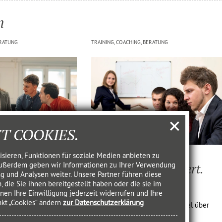
n
ERATUNG
TRAINING, COACHING, BERATUNG
T COOKIES.
fit ist Ihr
Fachlich exzellent.
sieren, Funktionen für soziale Medien anbieten zu
 Außerdem geben wir Informationen zu Ihrer Verwendung
Trotzdem geschei­tert.
g und Analysen weiter. Unsere Partner führen diese
ie Sie ihnen bereitgestellt haben oder die sie im
hebeck
von Katja Ischebeck
en Ihre Einwilligung jederzeit widerrufen und Ihre
nkt „Cookies“ ändern
zur Datenschutzerklärung
immung – und der
Warum der Perspektivenwechsel über
te Entwicklung
Wirkung entscheidet