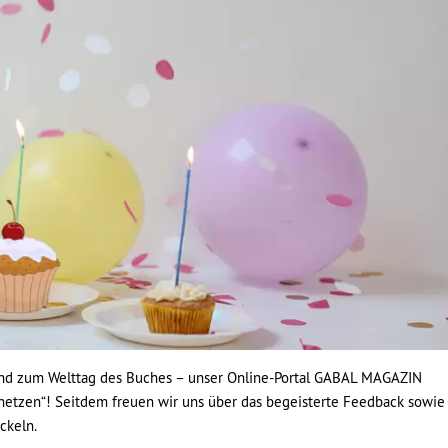
ssend zum Welttag des Buches – unser Online-Portal GABAL MAGAZIN
netzen“! Seitdem freuen wir uns über das begeisterte Feedback sowie
ckeln.